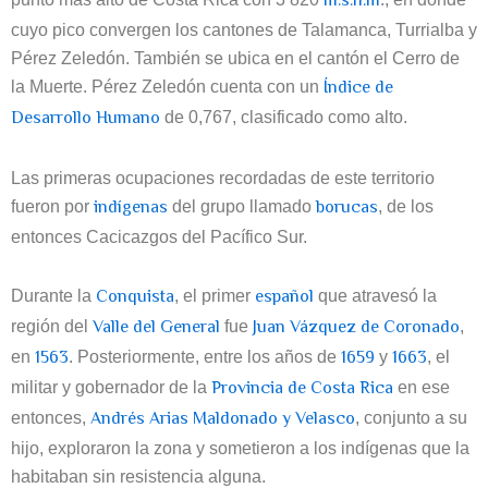
m.s.n.m
cuyo pico convergen los cantones de Talamanca, Turrialba y
Pérez Zeledón. También se ubica en el cantón el Cerro de
Índice de
la Muerte. Pérez Zeledón cuenta con un
Desarrollo Humano
de 0,767, clasificado como alto.
Las primeras ocupaciones recordadas de este territorio
indígenas
borucas
fueron por
del grupo llamado
, de los
entonces Cacicazgos del Pacífico Sur.
Conquista
español
Durante la
, el primer
que atravesó la
Valle del General
Juan Vázquez de Coronado
región del
fue
,
1563
1659
1663
en
. Posteriormente, entre los años de
y
, el
Provincia de Costa Rica
militar y gobernador de la
en ese
Andrés Arias Maldonado y Velasco
entonces,
, conjunto a su
hijo, exploraron la zona y sometieron a los indígenas que la
habitaban sin resistencia alguna.