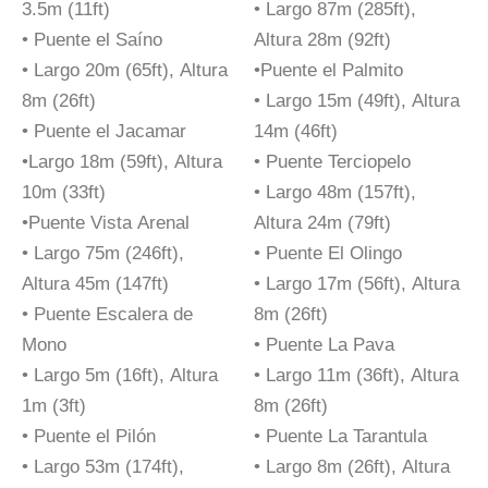
3.5m (11ft)
• Largo 87m (285ft),
• Puente el Saíno
Altura 28m (92ft)
• Largo 20m (65ft), Altura
•Puente el Palmito
8m (26ft)
• Largo 15m (49ft), Altura
• Puente el Jacamar
14m (46ft)
•Largo 18m (59ft), Altura
• Puente Terciopelo
10m (33ft)
• Largo 48m (157ft),
•Puente Vista Arenal
Altura 24m (79ft)
• Largo 75m (246ft),
• Puente El Olingo
Altura 45m (147ft)
• Largo 17m (56ft), Altura
• Puente Escalera de
8m (26ft)
Mono
• Puente La Pava
• Largo 5m (16ft), Altura
• Largo 11m (36ft), Altura
1m (3ft)
8m (26ft)
• Puente el Pilón
• Puente La Tarantula
• Largo 53m (174ft),
• Largo 8m (26ft), Altura